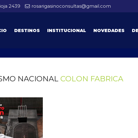
ioja 2439
rosarigasinoconsultas@gmail.com
CIO
DESTINOS
INSTITUCIONAL
NOVEDADES
D
SMO NACIONAL
COLON FABRICA