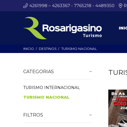
4261998 – 4263367 - 7765218 - 4489350
R
INI
INICIO
DESTINOS
TURISMO NACIONAL
TURI
CATEGORIAS
TURISMO INTERNACIONAL
TURISMO NACIONAL
FILTROS