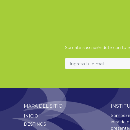
Sumate suscribiéndote con tu e-
MAPA DEL SITIO
INSTIT
Somos una
INICIO
idea de o
DESTINOS
presentes