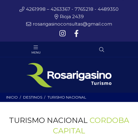
4261998 – 4263367 - 7765218 - 4489350
Rioja 2439
rosarigasinoconsultas@gmail.com
INICIO
DESTINOS
TURISMO NACIONAL
TURISMO NACIONAL
CORDOBA
CAPITAL