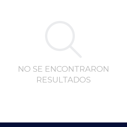
NO SE ENCONTRARON
RESULTADOS