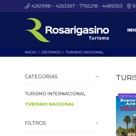
4261998 – 4263367 - 7765218 - 4489350
R
INI
INICIO
DESTINOS
TURISMO NACIONAL
TURI
CATEGORIAS
TURISMO INTERNACIONAL
DESTAC
TURISMO NACIONAL
FILTROS