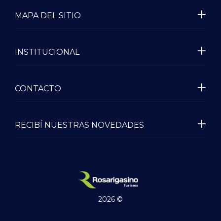
MAPA DEL SITIO
INSTITUCIONAL
CONTACTO
RECIBÍ NUESTRAS NOVEDADES
2026 ©