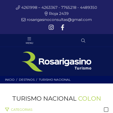
4261998 – 4263367 - 7765218 - 4489350
Rioja 2439
rosarigasinoconsultas@gmail.com
INICIO
DESTINOS
TURISMO NACIONAL
TURISMO NACIONAL
COLON
CATEGORIAS